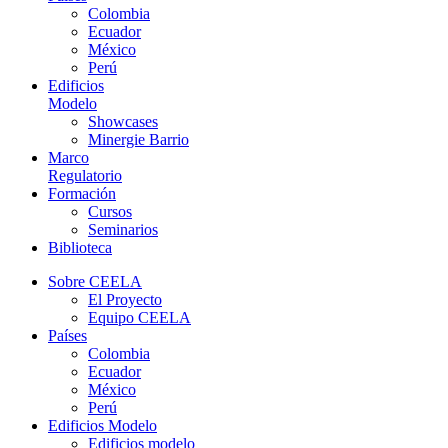
Colombia
Ecuador
México
Perú
Edificios
Modelo
Showcases
Minergie Barrio
Marco
Regulatorio
Formación
Cursos
Seminarios
Biblioteca
Sobre CEELA
El Proyecto
Equipo CEELA
Países
Colombia
Ecuador
México
Perú
Edificios Modelo
Edificios modelo