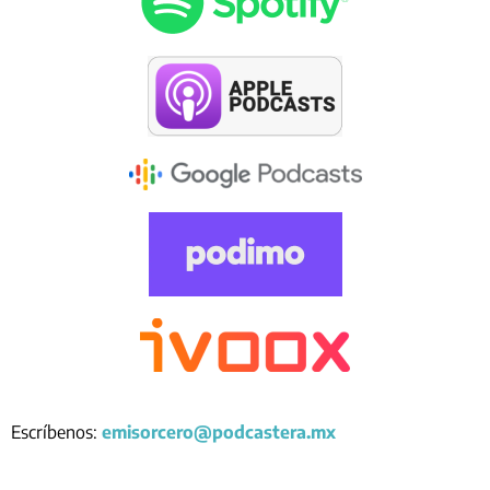
Escríbenos:
emisorcero@podcastera.mx