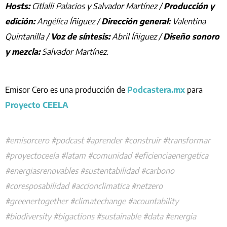
Hosts:
Citlalli Palacios y Salvador Martínez /
Producción y
edición:
Angélica Íñiguez /
Dirección general:
Valentina
Quintanilla /
Voz de síntesis:
Abril Íñiguez /
Diseño sonoro
y mezcla:
Salvador Martínez.
Emisor Cero es una producción de
Podcastera.mx
para
Proyecto CEELA
#emisorcero #podcast #aprender #construir #transformar
#proyectoceela #latam #comunidad #eficienciaenergetica
#energiasrenovables #sustentabilidad #carbono
#coresposabilidad #accionclimatica #netzero
#greenertogether #climatechange #acountability
#biodiversity #bigactions #sustainable #data #energia