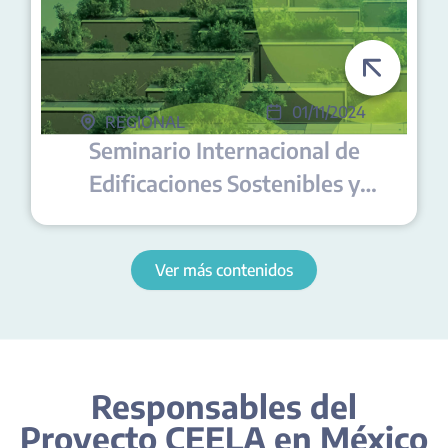
01/11/2024
REGIONAL
Seminario Internacional de
Edificaciones Sostenibles y
NetZero
Ver más contenidos
Responsables del
Proyecto CEELA en México