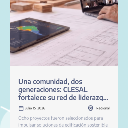
Una comunidad, dos
generaciones: CLESAL
fortalece su red de liderazgo
sostenible en América Latina
julio 15, 2026
Regional
Ocho proyectos fueron seleccionados para
impulsar soluciones de edificación sostenible