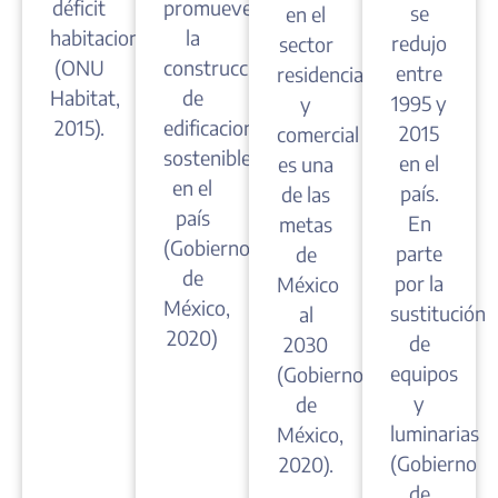
déficit
promueven
se
en el
habitacional
la
redujo
sector
(ONU
construcción
entre
residencial
Habitat,
de
1995 y
y
2015).
edificaciones
2015
comercial
sostenibles
en el
es una
en el
país.
de las
país
En
metas
(Gobierno
parte
de
de
por la
México
México,
sustitución
al
2020)
de
2030
equipos
(Gobierno
y
de
luminarias
México,
(Gobierno
2020).
de