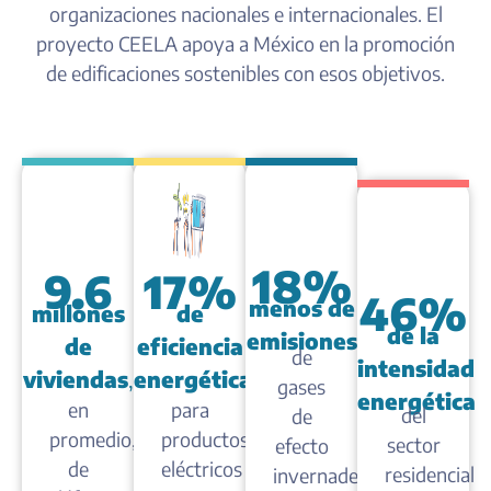
organizaciones nacionales e internacionales. El
proyecto CEELA apoya a México en la promoción
de edificaciones sostenibles con esos objetivos.
18%
9.6
17%
46%
menos de
millones
de
de la
emisiones
de
eficiencia
de
intensidad
viviendas
,
energética
gases
energética
en
para
del
de
promedio,
productos
sector
efecto
de
eléctricos
residencial
invernadero