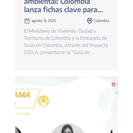
ambiental: Colombia
lanza fichas clave para
proyectos de vivienda
agosto 13, 2025
Colombia
social sostenible con el
El Ministerio de Vivienda, Ciudad y
apoyo de Suiza
Territorio de Colombia y la Embajada de
Suiza en Colombia, a través del Proyecto
CEELA, presentaron la “Guía de ...