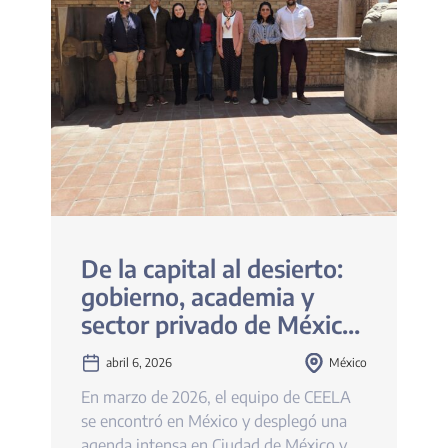
De la capital al desierto:
gobierno, academia y
sector privado de México
suman voluntades para
abril 6, 2026
México
impulsar la construcción
En marzo de 2026, el equipo de CEELA
sostenible con CEELA
se encontró en México y desplegó una
agenda intensa en Ciudad de México y