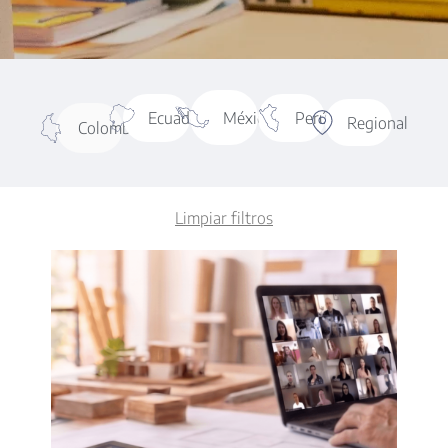
NOTICIAS
Ecuador
México
Perú
Regional
Colombia
Limpiar filtros