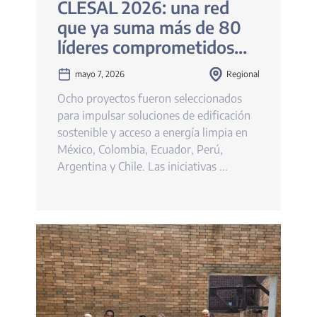
CLESAL 2026: una red
que ya suma más de 80
líderes comprometidos
con la construcción baja
mayo 7, 2026
Regional
en carbono
Ocho proyectos fueron seleccionados
para impulsar soluciones de edificación
sostenible y acceso a energía limpia en
México, Colombia, Ecuador, Perú,
Argentina y Chile. Las iniciativas ...