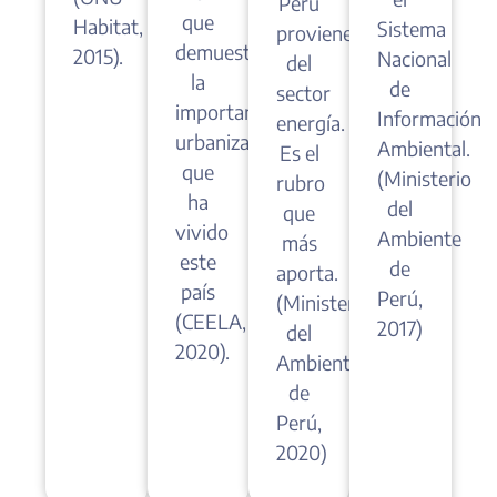
Perú
que
Habitat,
Sistema
proviene
demuestra
2015).
Nacional
del
la
de
sector
importante
Información
energía.
urbanización
Ambiental.
Es el
que
(Ministerio
rubro
ha
del
que
vivido
Ambiente
más
este
de
aporta.
país
Perú,
(Ministerio
(CEELA,
2017)
del
2020).
Ambiente
de
Perú,
2020)