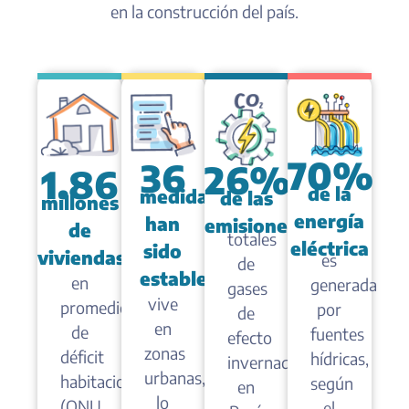
en la construcción del país.
70%
36
26%
1.86
de la
medidas
de las
millones
energía
han
emisiones
de
totales
eléctrica
sido
viviendas
,
es
de
establecidas
en
generada
gases
vive
promedio,
por
de
en
de
fuentes
efecto
zonas
déficit
hídricas,
invernadero
urbanas,
habitacional
según
en
lo
(ONU
el