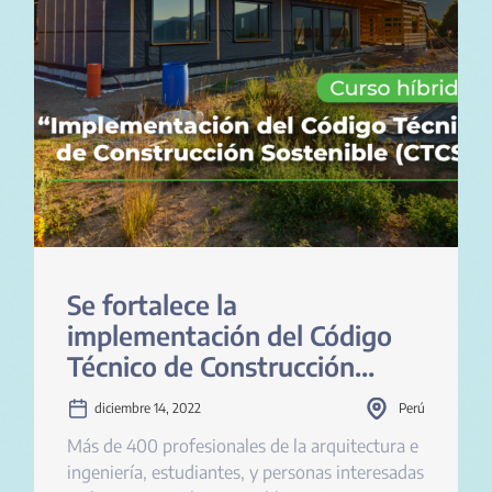
Se fortalece la
implementación del Código
Técnico de Construcción
Sostenible en Perú
diciembre 14, 2022
Perú
Más de 400 profesionales de la arquitectura e
ingeniería, estudiantes, y personas interesadas