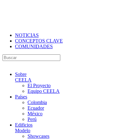
NOTICIAS
CONCEPTOS CLAVE
COMUNIDADES
Sobre
CEELA
El Proyecto
Equipo CEELA
Países
Colombia
Ecuador
México
Perú
Edificios
Modelo
Showcases