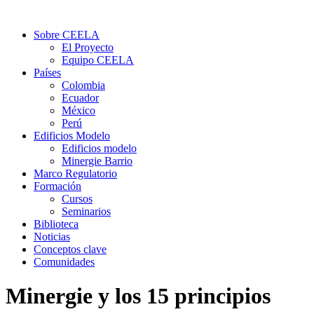
Sobre CEELA
El Proyecto
Equipo CEELA
Países
Colombia
Ecuador
México
Perú
Edificios Modelo
Edificios modelo
Minergie Barrio
Marco Regulatorio
Formación
Cursos
Seminarios
Biblioteca
Noticias
Conceptos clave
Comunidades
Minergie y los 15 principios