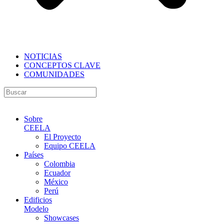
NOTICIAS
CONCEPTOS CLAVE
COMUNIDADES
Sobre
CEELA
El Proyecto
Equipo CEELA
Países
Colombia
Ecuador
México
Perú
Edificios
Modelo
Showcases