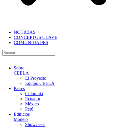
NOTICIAS
CONCEPTOS CLAVE
COMUNIDADES
Sobre
CEELA
El Proyecto
Equipo CEELA
Países
Colombia
Ecuador
México
Perú
Edificios
Modelo
Showcases