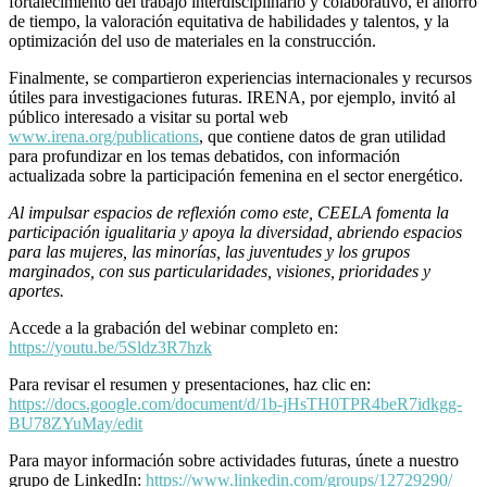
fortalecimiento del trabajo interdisciplinario y colaborativo, el ahorro
de tiempo, la valoración equitativa de habilidades y talentos, y la
optimización del uso de materiales en la construcción.
Finalmente, se compartieron experiencias internacionales y recursos
útiles para investigaciones futuras. IRENA, por ejemplo, invitó al
público interesado a visitar su portal web
www.irena.org/publications
, que contiene datos de gran utilidad
para profundizar en los temas debatidos, con información
actualizada sobre la participación femenina en el sector energético.
Al impulsar espacios de reflexión como este, CEELA fomenta la
participación igualitaria y apoya la diversidad, abriendo espacios
para las mujeres, las minorías, las juventudes y los grupos
marginados, con sus particularidades, visiones, prioridades y
aportes.
Accede a la grabación del webinar completo en:
https://youtu.be/5Sldz3R7hzk
Para revisar el resumen y presentaciones, haz clic en:
https://docs.google.com/document/d/1b-jHsTH0TPR4beR7idkgg-
BU78ZYuMay/edit
Para mayor información sobre actividades futuras, únete a nuestro
grupo de LinkedIn:
https://www.linkedin.com/groups/12729290/