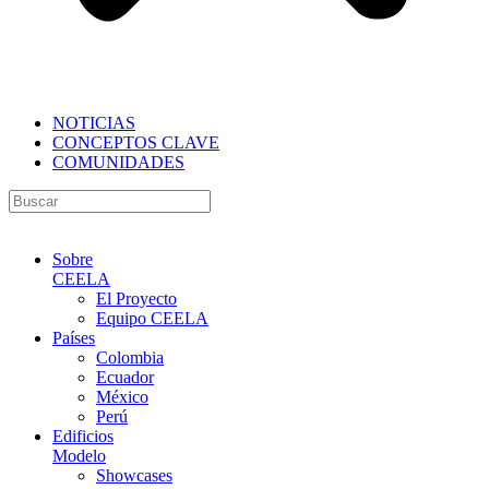
NOTICIAS
CONCEPTOS CLAVE
COMUNIDADES
Sobre
CEELA
El Proyecto
Equipo CEELA
Países
Colombia
Ecuador
México
Perú
Edificios
Modelo
Showcases