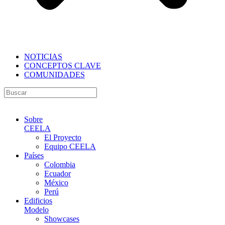
NOTICIAS
CONCEPTOS CLAVE
COMUNIDADES
Sobre
CEELA
El Proyecto
Equipo CEELA
Países
Colombia
Ecuador
México
Perú
Edificios
Modelo
Showcases