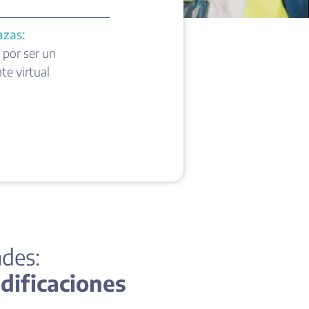
azas:
 por ser un
e virtual
des:
edificaciones