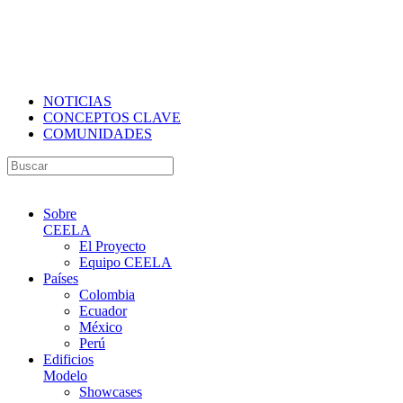
NOTICIAS
CONCEPTOS CLAVE
COMUNIDADES
Sobre
CEELA
El Proyecto
Equipo CEELA
Países
Colombia
Ecuador
México
Perú
Edificios
Modelo
Showcases