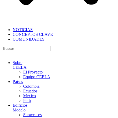
NOTICIAS
CONCEPTOS CLAVE
COMUNIDADES
Sobre
CEELA
El Proyecto
Equipo CEELA
Países
Colombia
Ecuador
México
Perú
Edificios
Modelo
Showcases