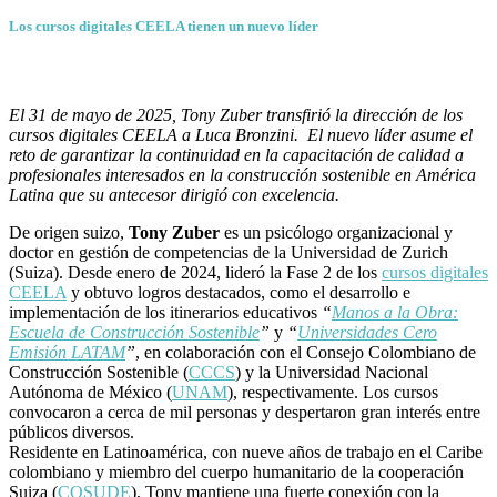
Los cursos digitales CEELA tienen un nuevo líder
El 31 de mayo de 2025, Tony Zuber transfirió la dirección de los
cursos digitales CEELA a Luca Bronzini. El nuevo líder asume el
reto de garantizar la continuidad en la capacitación de calidad a
profesionales interesados en la construcción sostenible en América
Latina que su antecesor dirigió con excelencia.
De origen suizo,
Tony Zuber
es un psicólogo organizacional y
doctor en gestión de competencias de la Universidad de Zurich
(Suiza). Desde enero de 2024, lideró la Fase 2 de los
cursos digitales
CEELA
y obtuvo logros destacados, como el desarrollo e
implementación de los itinerarios educativos
“
Manos a la Obra:
Escuela de Construcción Sostenible
”
y
“
Universidades Cero
Emisión LATAM
”
, en colaboración con el Consejo Colombiano de
Construcción Sostenible (
CCCS
) y la Universidad Nacional
Autónoma de México (
UNAM
), respectivamente. Los cursos
convocaron a cerca de mil personas y despertaron gran interés entre
públicos diversos.
Residente en Latinoamérica, con nueve años de trabajo en el Caribe
colombiano y miembro del cuerpo humanitario de la cooperación
Suiza (
COSUDE
), Tony mantiene una fuerte conexión con la